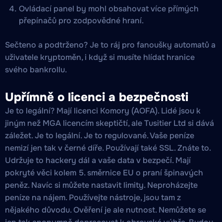
Ovládací panel by mohl obsahovat více přímých
přepínačů pro zodpovědné hraní.
Sečteno a podtrženo? Je to ráj pro fanoušky automatů a
uživatele kryptoměn, i když si musíte hlídat hranice
svého bankrollu.
Upřímně o licenci a bezpečnosti
Je to legální? Mají licenci Komory (AOFA). Lidé jsou k
jiným než MGA licencím skeptičtí, ale Tusitier Ltd si dává
záležet. Je to legální. Je to regulované. Vaše peníze
nemizí jen tak v černé díře. Používají také SSL. Znáte to.
Udržuje to hackery dál a vaše data v bezpečí. Mají
pokryté věci kolem 5. směrnice EU o praní špinavých
peněz. Navíc si můžete nastavit limity. Neproházejte
peníze na nájem. Používejte nástroje, jsou tam z
nějakého důvodu. Ověření je ale nutnost. Nemůžete se