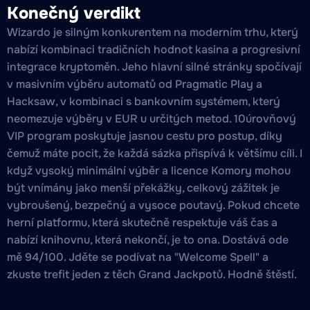
Konečný verdikt
Wizardo je silným konkurentem na moderním trhu, který
nabízí kombinaci tradičních hodnot kasina a progresivní
integrace kryptoměn. Jeho hlavní silné stránky spočívají
v masivním výběru automatů od Pragmatic Play a
Hacksaw, v kombinaci s bankovním systémem, který
neomezuje výběry v EUR u určitých metod. 10úrovňový
VIP program poskytuje jasnou cestu pro postup, díky
čemuž máte pocit, že každá sázka přispívá k většímu cíli. I
když vysoký minimální výběr a licence Komory mohou
být vnímány jako menší překážky, celkový zážitek je
vybroušený, bezpečný a vysoce poutavý. Pokud chcete
herní platformu, která skutečně respektuje váš čas a
nabízí knihovnu, která nekončí, je to ona. Dostává ode
mě 94/100. Jděte se podívat na "Welcome Spell" a
zkuste trefit jeden z těch Grand Jackpotů. Hodně štěstí.