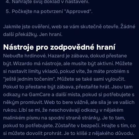
Nahrajte svůj doklad v nastavení.
Počkejte na potvrzení "Approved".
Jakmile jste ověřeni, web se vám skutečně otevře. Žádné
další překážky. Jen hraní.
Nástroje pro zodpovědné hraní
Nebuďte hrdinové. Hazard je zábava, dokud přestane
být. Wizardo má nástroje, ale musíte být aktivní. Můžete
si nastavit limity vkladů, pokud víte, že máte problém s
"ještě jedním točením". Můžete se také sami vyloučit.
Pokud to přestane být zábava, přestaňte hrát. Jsou tam
odkazy na GamCare a další místa, pokud si potřebujete s
někým promluvit. Web to bere vážně, ale síla je ve vašich
rukou. Líbí se mi, že neschovávají odkazy v nějakém
malinkém písmu na spodní straně stránky. Je to tam,
pokud to potřebujete. Zůstaňte v bezpečí. Hrajte s tím, co
si můžete dovolit prohrát. Je to klišé z nějakého důvodu.