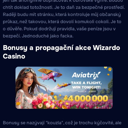
jen tak anonymně dopracovat k obrovské výhře. Budou
chtít doklad totožnosti. Je to daň za bezpečné prostředí.
Raději budu mít stránku, která kontroluje můj občanský
průkaz, než takovou, která dovolí komukoli cokoli. Je to
o důvěře. Pokud dodržují pravidla, vaše peníze jsou v
bezpečí. Jednoduché jako facka.
Bonusy a propagační akce Wizardo
Casino
Bonusy se nazývají "kouzla", což je trochu kýčovité, ale