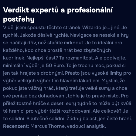
Verdikt expertů a profesionální
postřehy
Viděl jsem spoustu těchto stránek. Wizardo je... jiné. Je
rychlé. Jakože děsivě rychlé. Navigace se neseká a hry
se načítají dřív, než stačíte mrknout. Je to ideální pro
každého, kdo chce prostě hrát bez zbytečných
kudrlinek. Nejlepší část? Ta rozmanitost. Ale podívejte,
minimální výběr je 50 Euro. To je trochu moc, pokud si
jen tak hrajete s drobnými. Přesto jsou vysoké limity pro
výběr velkých výher tím hlavním lákadlem. Myslím, že
pokud jste vážný hráč, který trefuje velké sumy a chce
své peníze bez dohadování, tohle je to pravé místo. Pro
příležitostné hráče s deseti eury týdně to může být kvůli
té hranici pro výběr těžší rozhodování. Ale celkově? Je
to solidní. Skutečně solidní. Žádný balast, jen čisté hraní.
Recenzent:
Marcus Thorne, vedoucí analytik.