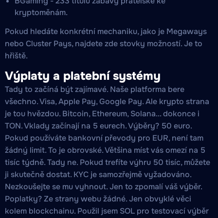
BGaming - 233 titulů zábavy přátelské ke
kryptoměnám.
Pokud hledáte konkrétní mechaniku, jako je Megaways
nebo Cluster Pays, najdete zde stovky možností. Je to
hřiště.
Výplaty a platební systémy
Tady to začíná být zajímavé. Naše platforma bere
všechno. Visa, Apple Pay, Google Pay. Ale krypto strana
je tou hvězdou. Bitcoin, Ethereum, Solana... dokonce i
TON. Vklady začínají na 5 eurech. Výběry? 50 euro.
Pokud používáte bankovní převody pro EUR, není tam
žádný limit. To je obrovské. Většina míst vás omezí na 5
tisíc týdně. Tady ne. Pokud trefíte výhru 50 tisíc, můžete
ji skutečně dostat. KYC je samozřejmě vyžadováno.
Nezkoušejte se mu vyhnout. Jen to zpomalí váš výběr.
Poplatky? Ze strany webu žádné. Jen obvyklé věci
kolem blockchainu. Použil jsem SOL pro testovací výběr