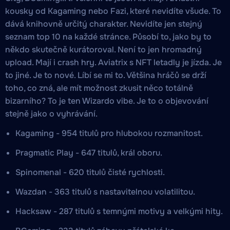
kousky od Kagaming nebo Fazi, které nevidíte všude. To
dává knihovně určitý charakter. Nevidíte jen stejný
seznam top 10 na každé stránce. Působí to, jako by to
někdo skutečně kurátoroval. Není to jen hromadný
upload. Mají i crash hry. Aviatrix s NFT letadly je jízda. Je
to jiné. Je to nové. Líbí se mi to. Většina hráčů se drží
toho, co zná, ale mít možnost zkusit něco totálně
bizarního? To je ten Wizardo vibe. Je to o objevování
stejně jako o vyhrávání.
Kagaming - 954 titulů pro hlubokou rozmanitost.
Pragmatic Play - 647 titulů, král oboru.
Spinomenal - 620 titulů čisté rychlosti.
Wazdan - 363 titulů s nastavitelnou volatilitou.
Hacksaw - 287 titulů s temnými motivy a velkými hity.