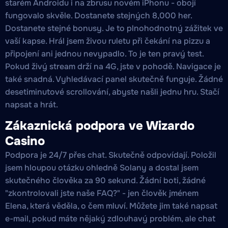
starém Androidu i na zbrusu novém iPhonu - obojí
fungovalo skvěle. Dostanete stejných 8,000 her.
Dostanete stejné bonusy. Je to plnohodnotný zážitek ve
vaší kapse. Hrál jsem živou ruletu při čekání na pizzu a
připojení ani jednou nevypadlo. To je ten pravý test.
Pokud živý stream drží na 4G, jste v pohodě. Navigace je
také snadná. Vyhledávací panel skutečně funguje. Žádné
desetiminutové scrollování, abyste našli jednu hru. Stačí
napsat a hrát.
Zákaznická podpora ve Wizardo
Casino
Podpora je 24/7 přes chat. Skutečně odpovídají. Položil
jsem hloupou otázku ohledně Solany a dostal jsem
skutečného člověka za 90 sekund. Žádní boti, žádné
"zkontrolovali jste naše FAQ?" - jen člověk jménem
Elena, která věděla, o čem mluví. Můžete jim také napsat
e-mail, pokud máte nějaký zdlouhavý problém, ale chat