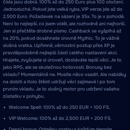
čísla jsou dobrá. 100% až do 250 Euro plus 100 otočení.
Jednoduché. Pokud jste velká ryba, VIP verze jde až do
2,500 Euro. Požadavek na sázení je 35x. To je v pohodě.
Není to nejlepší, co jsem viděl, ale rozhodně ani nejhorší.
Jen si přečtěte drobné písmo. Cashback se vyšplhá až
na 20%, pokud dosáhnete úrovně Mythic. To je vážně
slušná vratka. Upřímně, věrnostní postup přes XP je
pravděpodobně nejlepší částí celého nastavení akcí.
Hrajete, zvyšujete si úroveň, dostáváte lepší věci. Je to
jako RPG, ale se skutečnou hotovostí. Bonusy bez
vkladu? Momentálně ne. Musíte něco vsadit. Ale nabídky
na dobití a Kolo štěstí udržují věci zajímavé i po tom
prvním vkladu. Je to slušný motor pro udržení vašeho
zůstatku v pohybu.
Welcome Spell: 100% až do 250 EUR + 100 FS.
VIP Welcome: 100% až do 2,500 EUR + 200 FS.
Denní bonus: Odměny rostou s každým denním