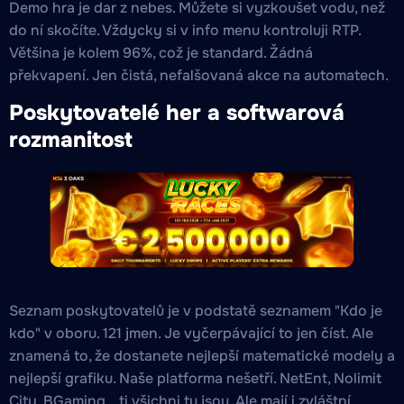
Demo hra je dar z nebes. Můžete si vyzkoušet vodu, než
do ní skočíte. Vždycky si v info menu kontroluji RTP.
Většina je kolem 96%, což je standard. Žádná
překvapení. Jen čistá, nefalšovaná akce na automatech.
Poskytovatelé her a softwarová
rozmanitost
Seznam poskytovatelů je v podstatě seznamem "Kdo je
kdo" v oboru. 121 jmen. Je vyčerpávající to jen číst. Ale
znamená to, že dostanete nejlepší matematické modely a
nejlepší grafiku. Naše platforma nešetří. NetEnt, Nolimit
City, BGaming... ti všichni tu jsou. Ale mají i zvláštní