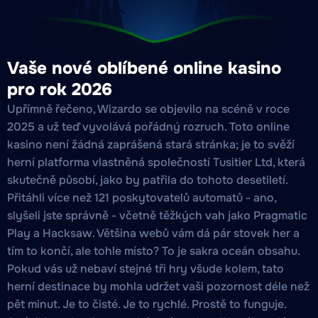
Vaše nové oblíbené online kasino
pro rok 2026
Upřímně řečeno, Wizardo se objevilo na scéně v roce
2025 a už teď vyvolává pořádný rozruch. Toto online
kasino není žádná zaprášená stará stránka; je to svěží
herní platforma vlastněná společností Tusitier Ltd, která
skutečně působí, jako by patřila do tohoto desetiletí.
Přitáhli více než 121 poskytovatelů automatů - ano,
slyšeli jste správně - včetně těžkých vah jako Pragmatic
Play a Hacksaw. Většina webů vám dá pár stovek her a
tím to končí, ale tohle místo? To je sakra oceán obsahu.
Pokud vás už nebaví stejné tři hry všude kolem, tato
herní destinace by mohla udržet vaši pozornost déle než
pět minut. Je to čisté. Je to rychlé. Prostě to funguje.